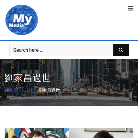
劉家昌過世
-
-
主頁
未分類
劉家昌過世